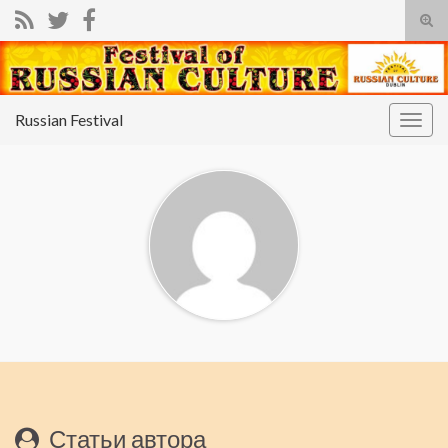
Вкл/
вык
фор
пои
Russian Festival
Вкл/
выкл
нави
Статьи автора